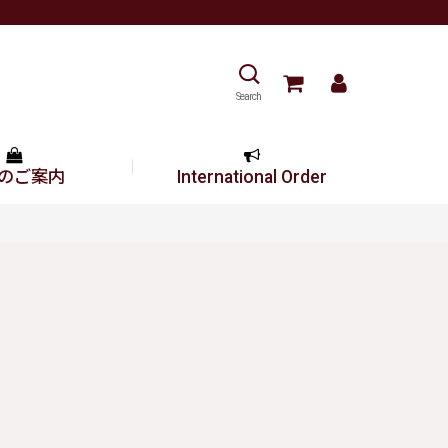
Search
のご案内
International Order