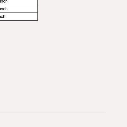
inch
inch
nch