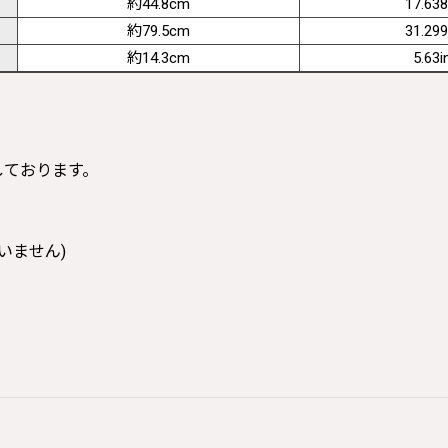
約44.8cm
17.638
約79.5cm
31.299
約14.3cm
5.63i
寸しております。
いません)