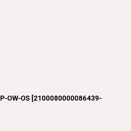
P-OW-OS
[
2100080000086439-