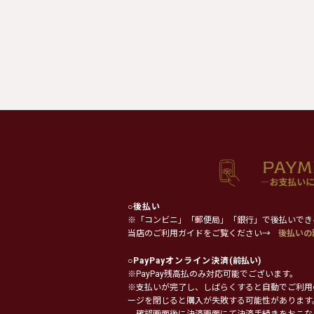
○
後払い
※「コンビニ」「郵便局」「銀行」で後払いでき
当店のご利用ガイドをご覧ください→
後払いの
○
PayPayオンライン決済
(前払い)
※PayPay残高払のみ対応可能でございます。
※支払いが完了し、しばらくすると自動でご利用
ージを閉じると購入が失敗する可能性があります
確認画面後に決済画面にて決済手続きをおこな