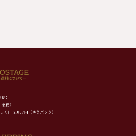
急便）
川急便）
っく)
2,057円（ゆうパック）