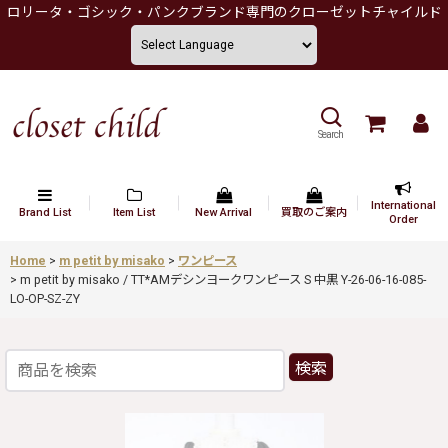
ロリータ・ゴシック・パンクブランド専門のクローゼットチャイルド
Search
International
Brand List
Item List
New Arrival
買取のご案内
Order
Home
>
m petit by misako
>
ワンピース
>
m petit by misako / TT*AMデシンヨークワンピース S 中黒 Y-26-06-16-085-
LO-OP-SZ-ZY
検索