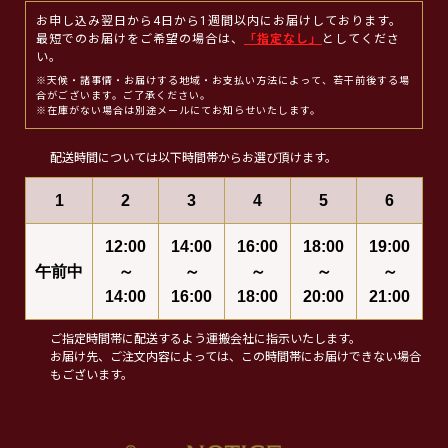
お申し込み翌日から4日から1週間以内にお届けしております。
最短でのお届けをご希望の場合は、
「指定なし」
としてくださ
い。
※天候・諸事情・お届けする地域・お支払い方法によって、若干前後する場
合がございます。ご了承ください。
※在庫がない場合は別途メールにてお知らせいたします。
配送時間については以下時間帯からお選び頂けます。
1
2
3
4
5
6
12:00
14:00
16:00
18:00
19:00
午前中
～
～
～
～
～
14:00
16:00
18:00
20:00
21:00
ご指定時間帯に配送するよう運搬会社に指示いたします。
お届け先、ご注文内容によっては、この時間帯にお届けできない場合
もございます。