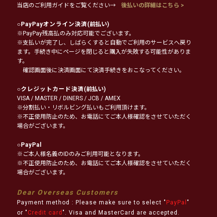
当店のご利用ガイドをご覧ください→
後払いの詳細はこちら >
○
PayPayオンライン決済
(前払い)
※PayPay残高払のみ対応可能でございます。
※支払いが完了し、しばらくすると自動でご利用のサービスへ戻り
ます。手続き中にページを閉じると購入が失敗する可能性がありま
す。
確認画面後に決済画面にて決済手続きをおこなってください。
○
クレジットカード決済
(前払い)
VISA / MASTER / DINERS / JCB / AMEX
※分割払い・リボルビング払いもご利用頂けます。
※不正使用防止のため、お電話にてご本人様確認をさせていただく
場合がございます。
○
PayPal
※ご本人様名義のIDのみご利用可能となります。
※不正使用防止のため、お電話にてご本人様確認をさせていただく
場合がございます。
Dear Overseas Customers
Payment method : Please make sure to select "
PayPal
"
or "
Credit card
". Visa and MasterCard are accepted.