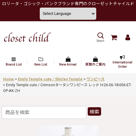
ロリータ・ゴシック・パンクブランド専門のクローゼットチャイルド
Search
International
Brand List
Item List
New Arrival
買取のご案内
Order
Home
>
Emily Temple cute / Shirley Temple
>
ワンピース
>
Emily Temple cute / Crimsonタータンワンピース レッド H-26-06-18-006-ET-
OP-AK-ZH
検索