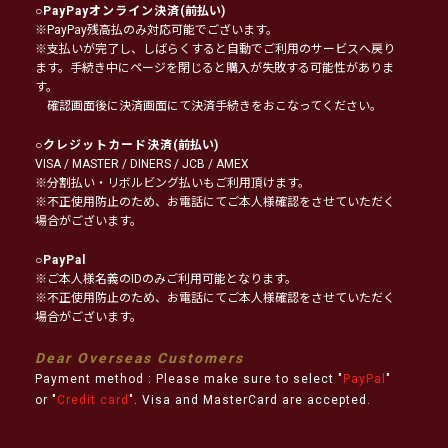
○
PayPayオンライン決済
(前払い)
※PayPay残高払のみ対応可能でございます。
※支払いが完了し、しばらくすると自動でご利用のサービスへ戻り
ます。手続き中にページを閉じると購入が失敗する可能性がありま
す。
確認画面後に決済画面にて決済手続きをおこなってください。
○
クレジットカード決済
(前払い)
VISA / MASTER / DINERS / JCB / AMEX
※分割払い・リボルビング払いもご利用頂けます。
※不正使用防止のため、お電話にてご本人様確認をさせていただく
場合がございます。
○
PayPal
※ご本人様名義のIDのみご利用可能となります。
※不正使用防止のため、お電話にてご本人様確認をさせていただく
場合がございます。
Dear Overseas Customers
Payment method : Please make sure to select "
PayPal
"
or "
Credit card
". Visa and MasterCard are accepted.