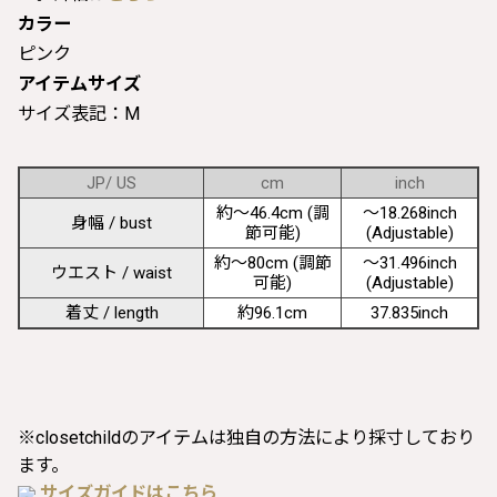
カラー
ピンク
アイテムサイズ
サイズ表記：M
JP/ US
cm
inch
約〜46.4cm (調
〜18.268inch
身幅 / bust
節可能)
(Adjustable)
約〜80cm (調節
〜31.496inch
ウエスト / waist
可能)
(Adjustable)
着丈 / length
約96.1cm
37.835inch
※closetchildのアイテムは独自の方法により採寸しており
ます。
サイズガイドはこちら