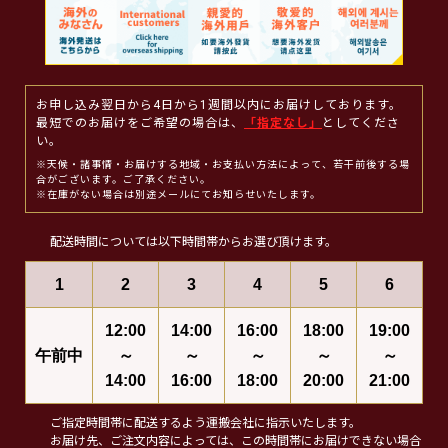
お申し込み翌日から4日から1週間以内にお届けしております。
最短でのお届けをご希望の場合は、
「指定なし」
としてくださ
い。
※天候・諸事情・お届けする地域・お支払い方法によって、若干前後する場
合がございます。ご了承ください。
※在庫がない場合は別途メールにてお知らせいたします。
配送時間については以下時間帯からお選び頂けます。
1
2
3
4
5
6
12:00
14:00
16:00
18:00
19:00
午前中
～
～
～
～
～
14:00
16:00
18:00
20:00
21:00
ご指定時間帯に配送するよう運搬会社に指示いたします。
お届け先、ご注文内容によっては、この時間帯にお届けできない場合