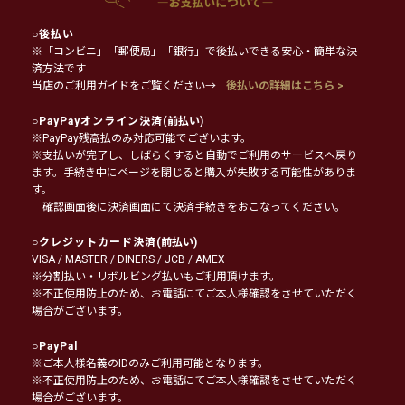
○
後払い
※「コンビニ」「郵便局」「銀行」で後払いできる安心・簡単な決
済方法です
当店のご利用ガイドをご覧ください→
後払いの詳細はこちら >
○
PayPayオンライン決済
(前払い)
※PayPay残高払のみ対応可能でございます。
※支払いが完了し、しばらくすると自動でご利用のサービスへ戻り
ます。手続き中にページを閉じると購入が失敗する可能性がありま
す。
確認画面後に決済画面にて決済手続きをおこなってください。
○
クレジットカード決済
(前払い)
VISA / MASTER / DINERS / JCB / AMEX
※分割払い・リボルビング払いもご利用頂けます。
※不正使用防止のため、お電話にてご本人様確認をさせていただく
場合がございます。
○
PayPal
※ご本人様名義のIDのみご利用可能となります。
※不正使用防止のため、お電話にてご本人様確認をさせていただく
場合がございます。