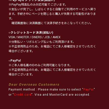
※PayPay残高払のみ対応可能でございます。
※支払いが完了し、しばらくすると自動でご利用のサービスへ戻り
ます。手続き中にページを閉じると購入が失敗する可能性がありま
す。
確認画面後に決済画面にて決済手続きをおこなってください。
○
クレジットカード決済
(前払い)
VISA / MASTER / DINERS / JCB / AMEX
※分割払い・リボルビング払いもご利用頂けます。
※不正使用防止のため、お電話にてご本人様確認をさせていただく
場合がございます。
○
PayPal
※ご本人様名義のIDのみご利用可能となります。
※不正使用防止のため、お電話にてご本人様確認をさせていただく
場合がございます。
Dear Overseas Customers
Payment method : Please make sure to select "
PayPal
"
or "
Credit card
". Visa and MasterCard are accepted.