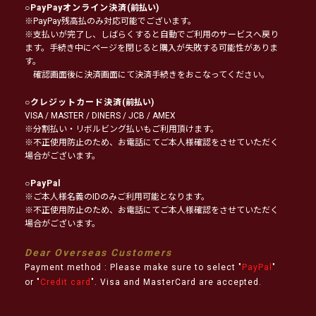
○
PayPayオンライン決済
(前払い)
※PayPay残高払のみ対応可能でございます。
※支払いが完了し、しばらくすると自動でご利用のサービスへ戻り
ます。手続き中にページを閉じると購入が失敗する可能性がありま
す。
確認画面後に決済画面にて決済手続きをおこなってください。
○
クレジットカード決済
(前払い)
VISA / MASTER / DINERS / JCB / AMEX
※分割払い・リボルビング払いもご利用頂けます。
※不正使用防止のため、お電話にてご本人様確認をさせていただく
場合がございます。
○
PayPal
※ご本人様名義のIDのみご利用可能となります。
※不正使用防止のため、お電話にてご本人様確認をさせていただく
場合がございます。
Dear Overseas Customers
Payment method : Please make sure to select "
PayPal
"
or "
Credit card
". Visa and MasterCard are accepted.