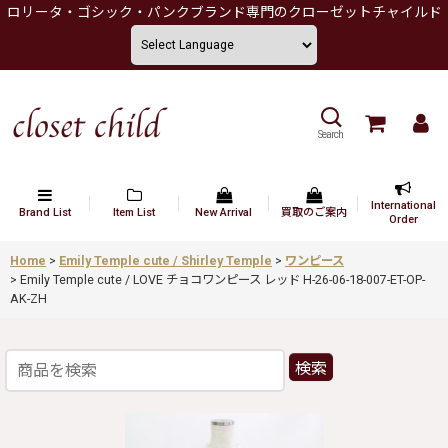
ロリータ・ゴシック・パンクブランド専門のクローゼットチャイルド
Search
International
Brand List
Item List
New Arrival
買取のご案内
Order
Home
>
Emily Temple cute / Shirley Temple
>
ワンピース
>
Emily Temple cute / LOVE チョコワンピース レッド H-26-06-18-007-ET-OP-
AK-ZH
検索