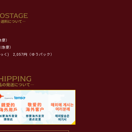
急便）
川急便）
っく)
2,057円（ゆうパック）