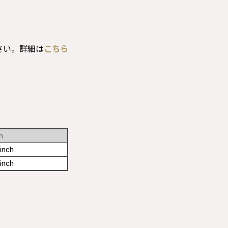
さい。詳細は
こちら
h
inch
inch