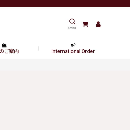
Search
のご案内
International Order