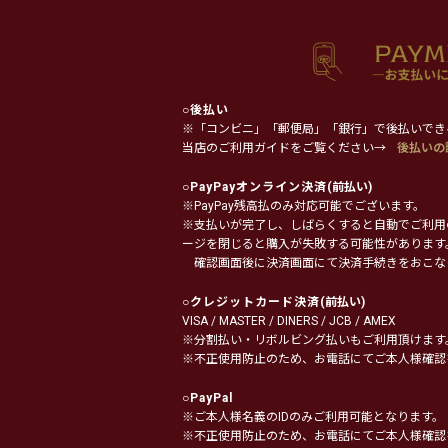
○
後払い
※「コンビニ」「郵便局」「銀行」で後払いでき
当店のご利用ガイドをご覧ください→
後払いの
○
PayPayオンライン決済
(前払い)
※PayPay残高払のみ対応可能でございます。
※支払いが完了し、しばらくすると自動でご利用
ージを閉じると購入が失敗する可能性があります
確認画面後に決済画面にて決済手続きをおこな
○
クレジットカード決済
(前払い)
VISA / MASTER / DINERS / JCB / AMEX
※分割払い・リボルビング払いもご利用頂けます
※不正使用防止のため、お電話にてご本人様確認
○
PayPal
※ご本人様名義のIDのみご利用可能となります。
※不正使用防止のため、お電話にてご本人様確認