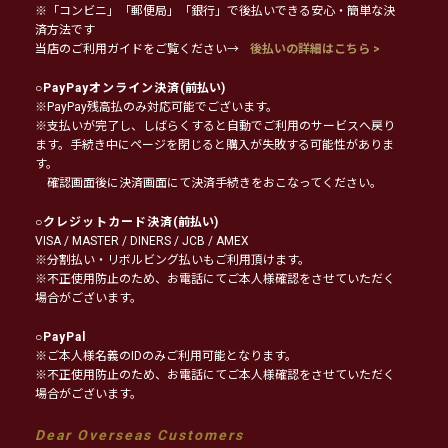
※「コンビニ」「郵便局」「銀行」で後払いできる安心・簡単な決
済方法です
当店のご利用ガイドをご覧ください→
後払いの詳細はこちら >
○
PayPayオンライン決済
(前払い)
※PayPay残高払のみ対応可能でございます。
※支払いが完了し、しばらくすると自動でご利用のサービスへ戻り
ます。手続き中にページを閉じると購入が失敗する可能性がありま
す。
確認画面後に決済画面にて決済手続きをおこなってください。
○
クレジットカード決済
(前払い)
VISA / MASTER / DINERS / JCB / AMEX
※分割払い・リボルビング払いもご利用頂けます。
※不正使用防止のため、お電話にてご本人様確認をさせていただく
場合がございます。
○
PayPal
※ご本人様名義のIDのみご利用可能となります。
※不正使用防止のため、お電話にてご本人様確認をさせていただく
場合がございます。
Dear Overseas Customers