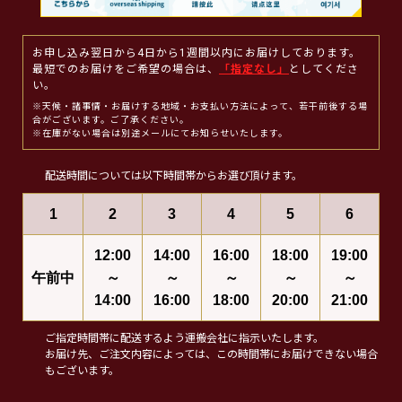
お申し込み翌日から4日から1週間以内にお届けしております。
最短でのお届けをご希望の場合は、
「指定なし」
としてくださ
い。
※天候・諸事情・お届けする地域・お支払い方法によって、若干前後する場
合がございます。ご了承ください。
※在庫がない場合は別途メールにてお知らせいたします。
配送時間については以下時間帯からお選び頂けます。
1
2
3
4
5
6
12:00
14:00
16:00
18:00
19:00
午前中
～
～
～
～
～
14:00
16:00
18:00
20:00
21:00
ご指定時間帯に配送するよう運搬会社に指示いたします。
お届け先、ご注文内容によっては、この時間帯にお届けできない場合
もございます。