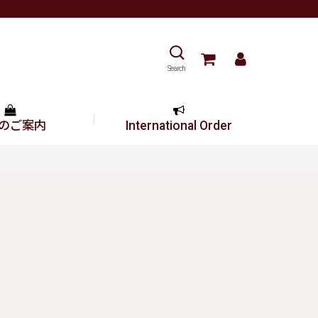
Search
のご案内
International Order