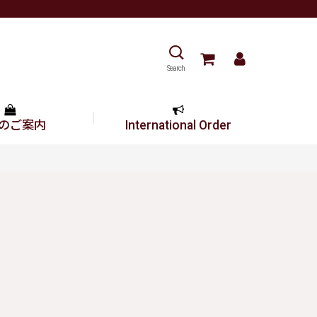
Search
のご案内
International Order