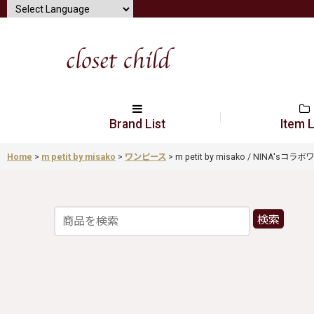
Brand List
Item L
Home
>
m petit by misako
>
ワンピース
>
m petit by misako / NINA'sコラ
検索