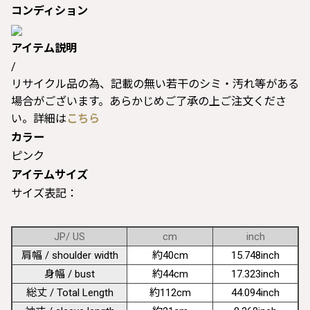
コンディション
アイテム説明
/
リサイクル品の為、記載の無い若干のシミ・汚れ等がある
場合がございます。あらかじめご了承の上ご注文くださ
い。詳細は
こちら
カラー
ピンク
アイテムサイズ
サイズ表記：
JP/ US
cm
inch
肩幅 / shoulder width
約40cm
15.748inch
身幅 / bust
約44cm
17.323inch
総丈 / Total Length
約112cm
44.094inch