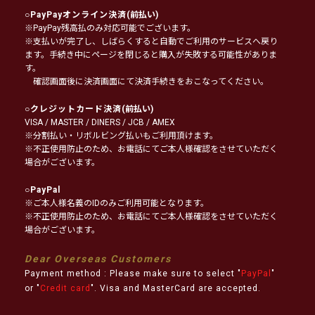
○
PayPayオンライン決済
(前払い)
※PayPay残高払のみ対応可能でございます。
※支払いが完了し、しばらくすると自動でご利用のサービスへ戻り
ます。手続き中にページを閉じると購入が失敗する可能性がありま
す。
確認画面後に決済画面にて決済手続きをおこなってください。
○
クレジットカード決済
(前払い)
VISA / MASTER / DINERS / JCB / AMEX
※分割払い・リボルビング払いもご利用頂けます。
※不正使用防止のため、お電話にてご本人様確認をさせていただく
場合がございます。
○
PayPal
※ご本人様名義のIDのみご利用可能となります。
※不正使用防止のため、お電話にてご本人様確認をさせていただく
場合がございます。
Dear Overseas Customers
Payment method : Please make sure to select "
PayPal
"
or "
Credit card
". Visa and MasterCard are accepted.