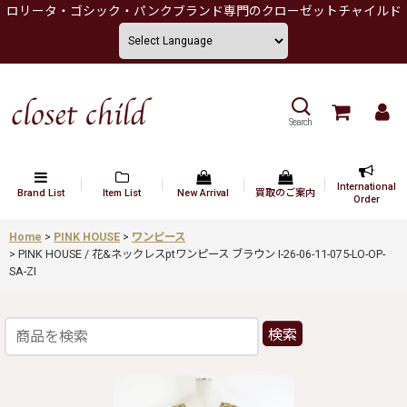
ロリータ・ゴシック・パンクブランド専門のクローゼットチャイルド
Search
International
Brand List
Item List
New Arrival
買取のご案内
Order
Home
>
PINK HOUSE
>
ワンピース
>
PINK HOUSE / 花&ネックレスptワンピース ブラウン I-26-06-11-075-LO-OP-
SA-ZI
検索