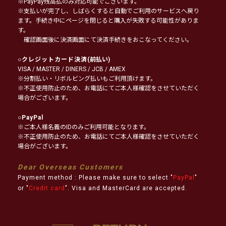
※PayPay残高払のみ対応可能でございます。
※支払いが完了し、しばらくすると自動でご利用のサービスへ戻り
ます。手続き中にページを閉じると購入が失敗する可能性がありま
す。
確認画面後に決済画面にて決済手続きをおこなってください。
○
クレジットカード決済
(前払い)
VISA / MASTER / DINERS / JCB / AMEX
※分割払い・リボルビング払いもご利用頂けます。
※不正使用防止のため、お電話にてご本人様確認をさせていただく
場合がございます。
○
PayPal
※ご本人様名義のIDのみご利用可能となります。
※不正使用防止のため、お電話にてご本人様確認をさせていただく
場合がございます。
Dear Overseas Customers
Payment method : Please make sure to select "
PayPal
"
or "
Credit card
". Visa and MasterCard are accepted.