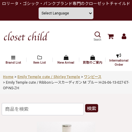
ロリータ・ゴシック・パンクブランド専門のクローゼットチャイルド
Search
International
Brand List
Item List
New Arrival
買取のご案内
Order
Home
>
Emily Temple cute / Shirley Temple
>
ワンピース
>
Emily Temple cute / Ribbonレースカーディガン M ブルー H-26-06-13-027-ET-
OP-NS-ZH
検索