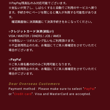
※PayPay残高払のみ対応可能でございます。
※支払いが完了し、しばらくすると自動でご利用のサービスへ戻り
ます。手続き中にページを閉じると購入が失敗する可能性がありま
す。
確認画面後に決済画面にて決済手続きをおこなってください。
○
クレジットカード決済
(前払い)
VISA / MASTER / DINERS / JCB / AMEX
※分割払い・リボルビング払いもご利用頂けます。
※不正使用防止のため、お電話にてご本人様確認をさせていただく
場合がございます。
○
PayPal
※ご本人様名義のIDのみご利用可能となります。
※不正使用防止のため、お電話にてご本人様確認をさせていただく
場合がございます。
Dear Overseas Customers
Payment method : Please make sure to select "
PayPal
"
or "
Credit card
". Visa and MasterCard are accepted.