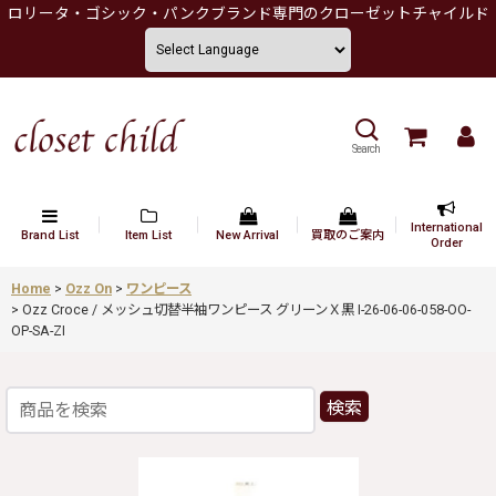
ロリータ・ゴシック・パンクブランド専門のクローゼットチャイルド
Search
International
Brand List
Item List
New Arrival
買取のご案内
Order
Home
>
Ozz On
>
ワンピース
>
Ozz Croce / メッシュ切替半袖ワンピース グリーンＸ黒 I-26-06-06-058-OO-
OP-SA-ZI
検索