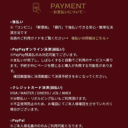
○
後払い
※「コンビニ」「郵便局」「銀行」で後払いできる安心・簡単な決
済方法です
当店のご利用ガイドをご覧ください→
後払いの詳細はこちら >
○
PayPayオンライン決済
(前払い)
※PayPay残高払のみ対応可能でございます。
※支払いが完了し、しばらくすると自動でご利用のサービスへ戻り
ます。手続き中にページを閉じると購入が失敗する可能性がありま
す。
確認画面後に決済画面にて決済手続きをおこなってください。
○
クレジットカード決済
(前払い)
VISA / MASTER / DINERS / JCB / AMEX
※分割払い・リボルビング払いもご利用頂けます。
※不正使用防止のため、お電話にてご本人様確認をさせていただく
場合がございます。
○
PayPal
※ご本人様名義のIDのみご利用可能となります。