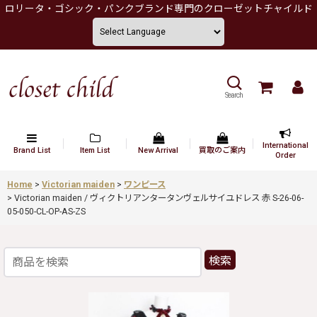
ロリータ・ゴシック・パンクブランド専門のクローゼットチャイルド
Search
International
Brand List
Item List
New Arrival
買取のご案内
Order
Home
>
Victorian maiden
>
ワンピース
>
Victorian maiden / ヴィクトリアンタータンヴェルサイユドレス 赤 S-26-06-
05-050-CL-OP-AS-ZS
検索