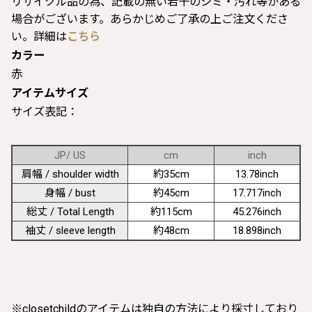
リサイクル品の為、記載の無い若干のシミ・汚れ等がある
場合がございます。あらかじめご了承の上ご注文くださ
い。詳細は
こちら
カラー
赤
アイテムサイズ
サイズ表記：
JP/ US
cm
inch
肩幅 / shoulder width
約35cm
13.78inch
身幅 / bust
約45cm
17.717inch
総丈 / Total Length
約115cm
45.276inch
袖丈 / sleeve length
約48cm
18.898inch
※closetchildのアイテムは独自の方法により採寸しており