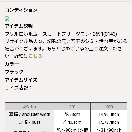
コンディション
アイテム説明
フリル白い毛玉、スカートプリーツヨレ/ 2691(0143)
リサイクル品の為、記載の無い若干のシミ・汚れ等がある
場合がございます。あらかじめご了承の上ご注文くださ
い。詳細は
こちら
カラー
ブラック
アイテムサイズ
サイズ表記：
JP/ US
cm
inch
肩幅 / shoulder width
約38cm
14.961inch
身幅 / bust
約40.1cm
15.787inch
約〜80cm (調節
〜31.496inch