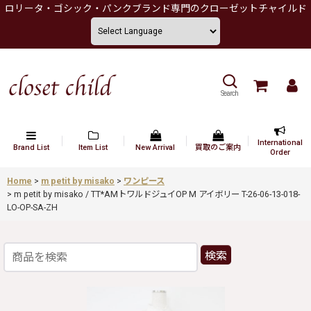
ロリータ・ゴシック・パンクブランド専門のクローゼットチャイルド
Search
International
Brand List
Item List
New Arrival
買取のご案内
Order
Home
>
m petit by misako
>
ワンピース
>
m petit by misako / TT*AMトワルドジュイOP M アイボリー T-26-06-13-018-
LO-OP-SA-ZH
検索