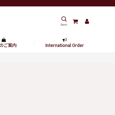
Search
のご案内
International Order