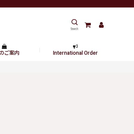
Search
のご案内
International Order