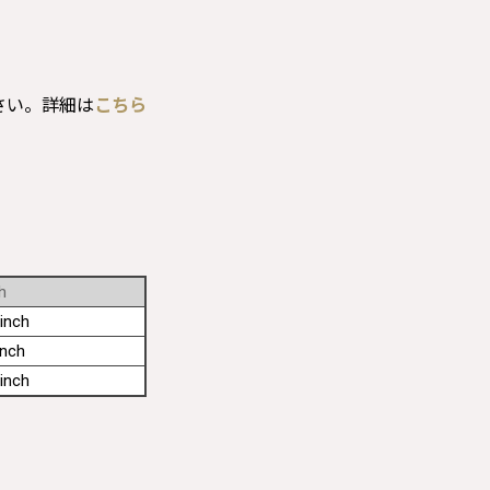
さい。詳細は
こちら
h
inch
inch
inch