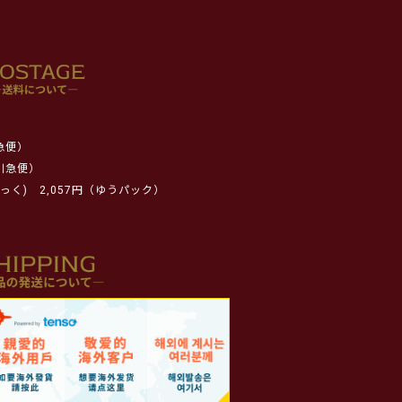
急便）
川急便）
っく)
2,057円（ゆうパック）