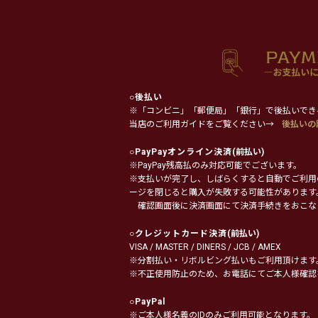
○
後払い
※「コンビニ」「郵便局」「銀行」で後払いでき
当店のご利用ガイドをご覧ください→
後払いの
○
PayPayオンライン決済
(前払い)
※PayPay残高払のみ対応可能でございます。
※支払いが完了し、しばらくすると自動でご利用
ージを閉じると購入が失敗する可能性があります
確認画面後に決済画面にて決済手続きをおこな
○
クレジットカード決済
(前払い)
VISA / MASTER / DINERS / JCB / AMEX
※分割払い・リボルビング払いもご利用頂けます
※不正使用防止のため、お電話にてご本人様確認
○
PayPal
※ご本人様名義のIDのみご利用可能となります。