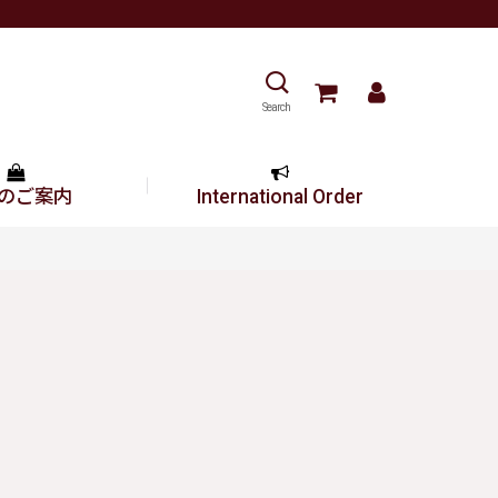
Search
のご案内
International Order