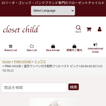
ロリータ・ゴシック・パンクブランド専門のクローゼットチャイルド
Search
International
Brand List
Item List
New Arrival
買取のご案内
Order
Home
>
PINK HOUSE
>
トップス
>
PINK HOUSE / 星形ワッペン付き配色フリルベスト ピンク I-26-06-02-021-LO-
TO-TE-ZI
検索