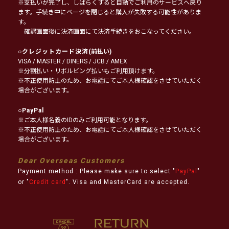
※支払いが完了し、しばらくすると自動でご利用のサービスへ戻り
ます。手続き中にページを閉じると購入が失敗する可能性がありま
す。
確認画面後に決済画面にて決済手続きをおこなってください。
○
クレジットカード決済
(前払い)
VISA / MASTER / DINERS / JCB / AMEX
※分割払い・リボルビング払いもご利用頂けます。
※不正使用防止のため、お電話にてご本人様確認をさせていただく
場合がございます。
○
PayPal
※ご本人様名義のIDのみご利用可能となります。
※不正使用防止のため、お電話にてご本人様確認をさせていただく
場合がございます。
Dear Overseas Customers
Payment method : Please make sure to select "
PayPal
"
or "
Credit card
". Visa and MasterCard are accepted.