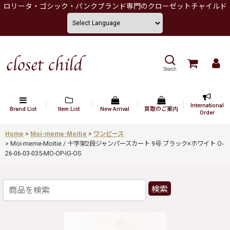
ロリータ・ゴシック・パンクブランド専門のクローゼットチャイルド
Search
International
Brand List
Item List
New Arrival
買取のご案内
Order
Home
>
Moi-meme-Moitie
>
ワンピース
>
Moi-meme-Moitie / 十字架2段ジャンパースカート 9号 ブラック×ホワイト O-
26-06-03-035-MO-OP-IG-OS
検索