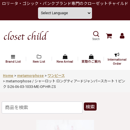
ロリータ・ゴシック・パンクブランド専門のクローゼットチャイルド
Search
International
Brand List
Item List
New Arrival
買取のご案内
Order
Home
>
metamorphose
>
ワンピース
>
metamorphose / シャーロット ロングティアードジャンパースカート 1 ピン
ク S-26-06-03-1033-ME-OP-HR-ZS
検索