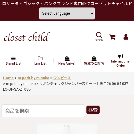
ロリータ・ゴシック・パンクブランド専門のクローゼットチャイルド
Search
International
Brand List
Item List
New Arrival
買取のご案内
Order
Home
>
m petit by misako
>
ワンピース
>
m petit by misako / リボンチェックジャンパースカート L 黒 T-26-06-04-037-
LO-OP-SA-ZT085
検索