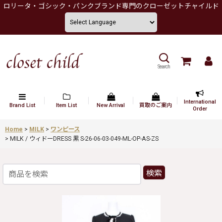
ロリータ・ゴシック・パンクブランド専門のクローゼットチャイルド
Search
International
Brand List
Item List
New Arrival
買取のご案内
Order
Home
>
MILK
>
ワンピース
>
MILK / ウィドーDRESS 黒 S-26-06-03-049-ML-OP-AS-ZS
検索