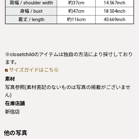
肩幅 / shoulder width
約37cm
14.567inch
身幅 / bust
約47cm
18.504inch
着丈 / length
約116cm
45.669inch
※closetchildのアイテムは独自の方法により採寸しており
ます。
サイズガイドはこちら
素材
写真参照(素材表記のないものは写真の掲載がございませ
ん)
在庫店舗
新宿店
他の写真