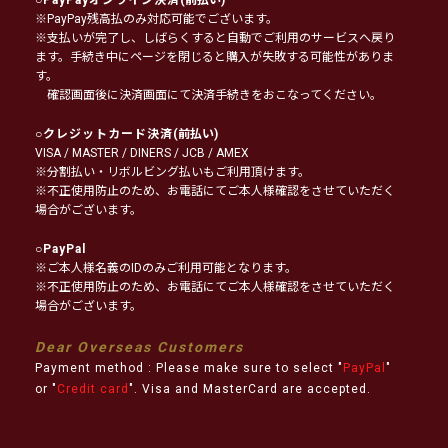
※PayPay残高払のみ対応可能でございます。
※支払いが完了し、しばらくすると自動でご利用のサービスへ戻り
ます。手続き中にページを閉じると購入が失敗する可能性がありま
す。
確認画面後に決済画面にて決済手続きをおこなってください。
○
クレジットカード決済
(前払い)
VISA / MASTER / DINERS / JCB / AMEX
※分割払い・リボルビング払いもご利用頂けます。
※不正使用防止のため、お電話にてご本人様確認をさせていただく
場合がございます。
○
PayPal
※ご本人様名義のIDのみご利用可能となります。
※不正使用防止のため、お電話にてご本人様確認をさせていただく
場合がございます。
Dear Overseas Customers
Payment method : Please make sure to select "
PayPal
"
or "
Credit card
". Visa and MasterCard are accepted.