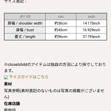
サイズ表記：
JP/ US
cm
inch
肩幅 / shoulder width
約36cm
14.173inch
身幅 / bust
約43cm
16.929inch
着丈 / length
約96cm
37.795inch
※closetchildのアイテムは独自の方法により採寸しており
ます。
サイズガイドはこちら
素材
写真参照(素材表記のないものは写真の掲載がございませ
ん)
在庫店舗
新宿店