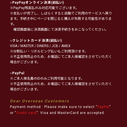
○
PayPayオンライン決済
(前払い)
※PayPay残高払のみ対応可能でございます。
※支払いが完了し、しばらくすると自動でご利用のサービスへ戻り
ます。手続き中にページを閉じると購入が失敗する可能性がありま
す。
確認画面後に決済画面にて決済手続きをおこなってください。
○
クレジットカード決済
(前払い)
VISA / MASTER / DINERS / JCB / AMEX
※分割払い・リボルビング払いもご利用頂けます。
※不正使用防止のため、お電話にてご本人様確認をさせていただく
場合がございます。
○
PayPal
※ご本人様名義のIDのみご利用可能となります。
※不正使用防止のため、お電話にてご本人様確認をさせていただく
場合がございます。
Dear Overseas Customers
Payment method : Please make sure to select "
PayPal
"
or "
Credit card
". Visa and MasterCard are accepted.