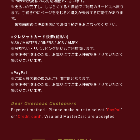
※PayPay残高払のみ対応可能でございます。
※支払いが完了し、しばらくすると自動でご利用のサービスへ戻り
ます。手続き中にページを閉じると購入が失敗する可能性がありま
す。
確認画面後に決済画面にて決済手続きをおこなってください。
○
クレジットカード決済
(前払い)
VISA / MASTER / DINERS / JCB / AMEX
※分割払い・リボルビング払いもご利用頂けます。
※不正使用防止のため、お電話にてご本人様確認をさせていただく
場合がございます。
○
PayPal
※ご本人様名義のIDのみご利用可能となります。
※不正使用防止のため、お電話にてご本人様確認をさせていただく
場合がございます。
Dear Overseas Customers
Payment method : Please make sure to select "
PayPal
"
or "
Credit card
". Visa and MasterCard are accepted.