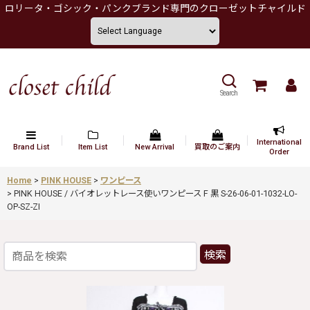
ロリータ・ゴシック・パンクブランド専門のクローゼットチャイルド
Search
International
Brand List
Item List
New Arrival
買取のご案内
Order
Home
>
PINK HOUSE
>
ワンピース
>
PINK HOUSE / バイオレットレース使いワンピース F 黒 S-26-06-01-1032-LO-
OP-SZ-ZI
検索