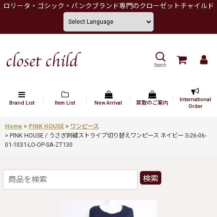
ロリータ・ゴシック・パンクブランド専門のクローゼットチャイルド
Search
International
Brand List
Item List
New Arrival
買取のご案内
Order
Home
>
PINK HOUSE
>
ワンピース
>
PINK HOUSE / うさぎ刺繍ストライプ切り替えワンピース ネイビー S-26-06-
01-1031-LO-OP-SA-ZT130
検索