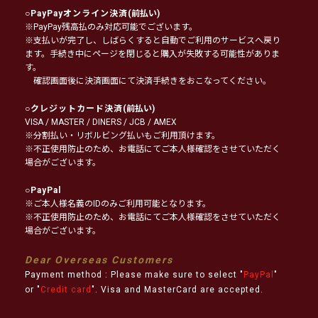
○
PayPayオンライン決済
(前払い)
※PayPay残高払のみ対応可能でございます。
※支払いが完了し、しばらくすると自動でご利用のサービスへ戻り
ます。手続き中にページを閉じると購入が失敗する可能性がありま
す。
確認画面後に決済画面にて決済手続きをおこなってください。
○
クレジットカード決済
(前払い)
VISA / MASTER / DINERS / JCB / AMEX
※分割払い・リボルビング払いもご利用頂けます。
※不正使用防止のため、お電話にてご本人様確認をさせていただく
場合がございます。
○
PayPal
※ご本人様名義のIDのみご利用可能となります。
※不正使用防止のため、お電話にてご本人様確認をさせていただく
場合がございます。
Dear Overseas Customers
Payment method : Please make sure to select "
PayPal
"
or "
Credit card
". Visa and MasterCard are accepted.