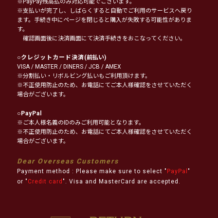
※PayPay残高払のみ対応可能でございます。
※支払いが完了し、しばらくすると自動でご利用のサービスへ戻り
ます。手続き中にページを閉じると購入が失敗する可能性がありま
す。
確認画面後に決済画面にて決済手続きをおこなってください。
○
クレジットカード決済
(前払い)
VISA / MASTER / DINERS / JCB / AMEX
※分割払い・リボルビング払いもご利用頂けます。
※不正使用防止のため、お電話にてご本人様確認をさせていただく
場合がございます。
○
PayPal
※ご本人様名義のIDのみご利用可能となります。
※不正使用防止のため、お電話にてご本人様確認をさせていただく
場合がございます。
Dear Overseas Customers
Payment method : Please make sure to select "
PayPal
"
or "
Credit card
". Visa and MasterCard are accepted.