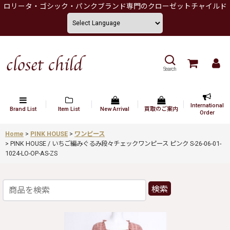
ロリータ・ゴシック・パンクブランド専門のクローゼットチャイルド
Search
International
Brand List
Item List
New Arrival
買取のご案内
Order
Home
>
PINK HOUSE
>
ワンピース
>
PINK HOUSE / いちご編みぐるみ段々チェックワンピース ピンク S-26-06-01-
1024-LO-OP-AS-ZS
検索