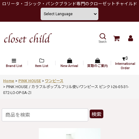
ロリータ・ゴシック・パンクブランド専門のクローゼットチャイルド
Search
International
Brand List
Item List
New Arrival
買取のご案内
Order
Home
>
PINK HOUSE
>
ワンピース
>
PINK HOUSE / カラフルポップルフリル使いワンピース ピンク I-26-05-31-
072-LO-OP-SA-ZI
検索