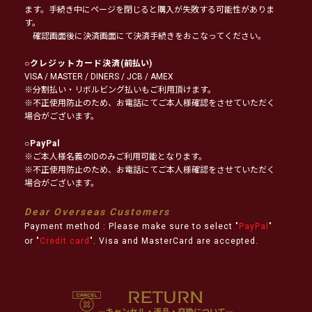
ます。手続き中にページを閉じると購入が失敗する可能性がありま
す。
確認画面後に決済画面にて決済手続きをおこなってください。
○
クレジットカード決済
(前払い)
VISA / MASTER / DINERS / JCB / AMEX
※分割払い・リボルビング払いもご利用頂けます。
※不正使用防止のため、お電話にてご本人様確認をさせていただく
場合がございます。
○
PayPal
※ご本人様名義のIDのみご利用可能となります。
※不正使用防止のため、お電話にてご本人様確認をさせていただく
場合がございます。
Dear Overseas Customers
Payment method : Please make sure to select "
PayPal
"
or "
Credit card
". Visa and MasterCard are accepted.