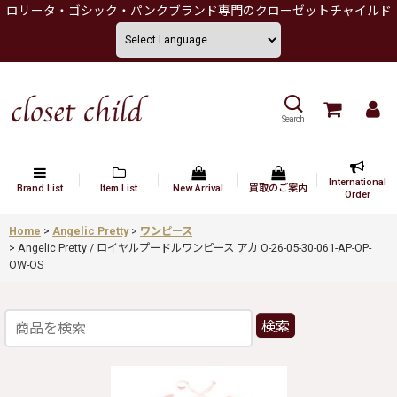
ロリータ・ゴシック・パンクブランド専門のクローゼットチャイルド
Search
International
Brand List
Item List
New Arrival
買取のご案内
Order
Home
>
Angelic Pretty
>
ワンピース
>
Angelic Pretty / ロイヤルプードルワンピース アカ O-26-05-30-061-AP-OP-
OW-OS
検索