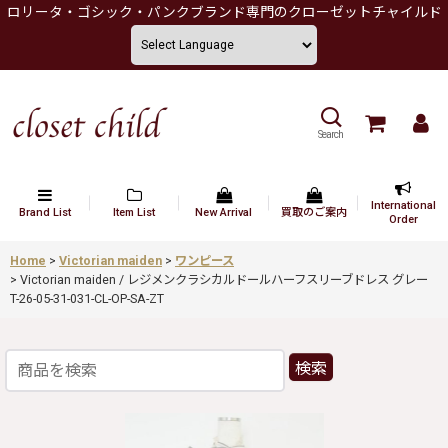
ロリータ・ゴシック・パンクブランド専門のクローゼットチャイルド
Search
International
Brand List
Item List
New Arrival
買取のご案内
Order
Home
>
Victorian maiden
>
ワンピース
>
Victorian maiden / レジメンクラシカルドールハーフスリーブドレス グレー
T-26-05-31-031-CL-OP-SA-ZT
検索