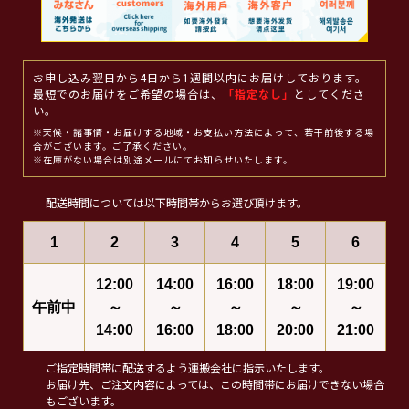
お申し込み翌日から4日から1週間以内にお届けしております。
最短でのお届けをご希望の場合は、
「指定なし」
としてくださ
い。
※天候・諸事情・お届けする地域・お支払い方法によって、若干前後する場
合がございます。ご了承ください。
※在庫がない場合は別途メールにてお知らせいたします。
配送時間については以下時間帯からお選び頂けます。
1
2
3
4
5
6
12:00
14:00
16:00
18:00
19:00
午前中
～
～
～
～
～
14:00
16:00
18:00
20:00
21:00
ご指定時間帯に配送するよう運搬会社に指示いたします。
お届け先、ご注文内容によっては、この時間帯にお届けできない場合
もございます。