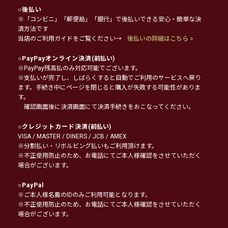
○
後払い
※「コンビニ」「郵便局」「銀行」で後払いできる安心・簡単な決
済方法です
当店のご利用ガイドをご覧ください→
後払いの詳細はこちら >
○
PayPayオンライン決済
(前払い)
※PayPay残高払のみ対応可能でございます。
※支払いが完了し、しばらくすると自動でご利用のサービスへ戻り
ます。手続き中にページを閉じると購入が失敗する可能性がありま
す。
確認画面後に決済画面にて決済手続きをおこなってください。
○
クレジットカード決済
(前払い)
VISA / MASTER / DINERS / JCB / AMEX
※分割払い・リボルビング払いもご利用頂けます。
※不正使用防止のため、お電話にてご本人様確認をさせていただく
場合がございます。
○
PayPal
※ご本人様名義のIDのみご利用可能となります。
※不正使用防止のため、お電話にてご本人様確認をさせていただく
場合がございます。