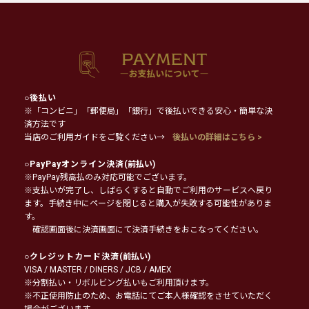
○
後払い
※「コンビニ」「郵便局」「銀行」で後払いできる安心・簡単な決
済方法です
当店のご利用ガイドをご覧ください→
後払いの詳細はこちら >
○
PayPayオンライン決済
(前払い)
※PayPay残高払のみ対応可能でございます。
※支払いが完了し、しばらくすると自動でご利用のサービスへ戻り
ます。手続き中にページを閉じると購入が失敗する可能性がありま
す。
確認画面後に決済画面にて決済手続きをおこなってください。
○
クレジットカード決済
(前払い)
VISA / MASTER / DINERS / JCB / AMEX
※分割払い・リボルビング払いもご利用頂けます。
※不正使用防止のため、お電話にてご本人様確認をさせていただく
場合がございます。