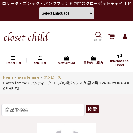
ロリータ・ゴシック・パンクブランド専門のクローゼットチャイルド
Search
International
Brand List
Item List
New Arrival
買取のご案内
Order
Home
>
axes femme
>
ワンピース
>
axes femme / アンティークローズ刺繍ジャンスカ 黒ｘ紫 S-26-05-29-056-AX-
OP-HR-ZS
検索