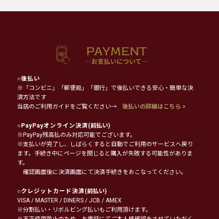
○
後払い
※「コンビニ」「郵便局」「銀行」で後払いできる安心・簡単な決
済方法です
当店のご利用ガイドをご覧ください→
後払いの詳細はこちら >
○
PayPayオンライン決済
(前払い)
※PayPay残高払のみ対応可能でございます。
※支払いが完了し、しばらくすると自動でご利用のサービスへ戻り
ます。手続き中にページを閉じると購入が失敗する可能性がありま
す。
確認画面後に決済画面にて決済手続きをおこなってください。
○
クレジットカード決済
(前払い)
VISA / MASTER / DINERS / JCB / AMEX
※分割払い・リボルビング払いもご利用頂けます。
※不正使用防止のため、お電話にてご本人様確認をさせていただく