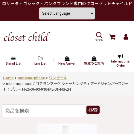
ロリータ・ゴシック・パンクブランド専門のクローゼットチャイルド
Search
International
Brand List
Item List
New Arrival
買取のご案内
Order
Home
>
metamorphose
>
ワンピース
>
metamorphose / ゴブランブーケ シャーリングティアードジャンパースカー
ト 1 ブルー H-26-06-03-010-ME-OP-NS-ZH
検索