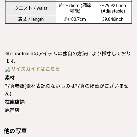
約〜76cm (調節
〜29.921inch
ウエスト / waist
可能)
(Adjustable)
着丈 / length
約100.7cm
39.646inch
※closetchildのアイテムは独自の方法により採寸しており
ます。
サイズガイドはこちら
素材
写真参照(素材表記のないものは写真の掲載がございませ
ん)
在庫店舗
原宿店
他の写真