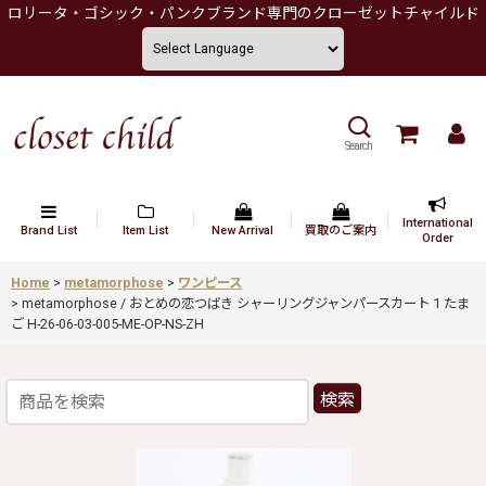
ロリータ・ゴシック・パンクブランド専門のクローゼットチャイルド
Search
International
Brand List
Item List
New Arrival
買取のご案内
Order
Home
>
metamorphose
>
ワンピース
>
metamorphose / おとめの恋つばき シャーリングジャンパースカート 1 たま
ご H-26-06-03-005-ME-OP-NS-ZH
検索