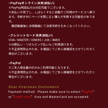
○
PayPayオンライン決済
(前払い)
※PayPay残高払のみ対応可能でございます。
※支払いが完了し、しばらくすると自動でご利用のサービスへ戻り
ます。手続き中にページを閉じると購入が失敗する可能性がありま
す。
確認画面後に決済画面にて決済手続きをおこなってください。
○
クレジットカード決済
(前払い)
VISA / MASTER / DINERS / JCB / AMEX
※分割払い・リボルビング払いもご利用頂けます。
※不正使用防止のため、お電話にてご本人様確認をさせていただく
場合がございます。
○
PayPal
※ご本人様名義のIDのみご利用可能となります。
※不正使用防止のため、お電話にてご本人様確認をさせていただく
場合がございます。
Dear Overseas Customers
Payment method : Please make sure to select "
PayPal
"
or "
Credit card
". Visa and MasterCard are accepted.