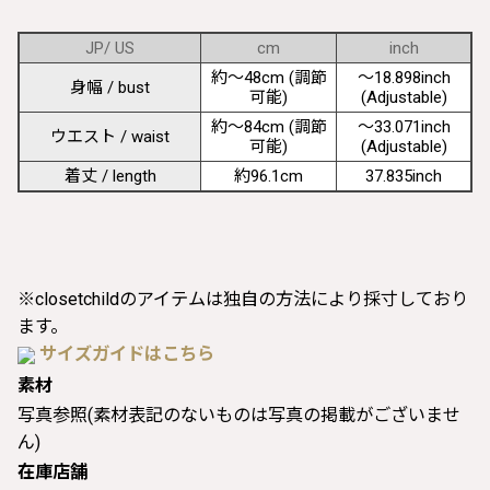
JP/ US
cm
inch
約〜48cm (調節
〜18.898inch
身幅 / bust
可能)
(Adjustable)
約〜84cm (調節
〜33.071inch
ウエスト / waist
可能)
(Adjustable)
着丈 / length
約96.1cm
37.835inch
※closetchildのアイテムは独自の方法により採寸しており
ます。
サイズガイドはこちら
素材
写真参照(素材表記のないものは写真の掲載がございませ
ん)
在庫店舗