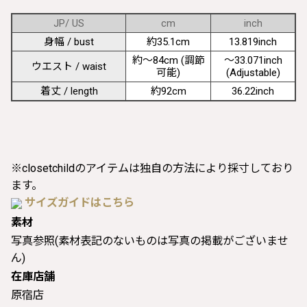
JP/ US
cm
inch
身幅 / bust
約35.1cm
13.819inch
約〜84cm (調節
〜33.071inch
ウエスト / waist
可能)
(Adjustable)
着丈 / length
約92cm
36.22inch
※closetchildのアイテムは独自の方法により採寸しており
ます。
サイズガイドはこちら
素材
写真参照(素材表記のないものは写真の掲載がございませ
ん)
在庫店舗
原宿店