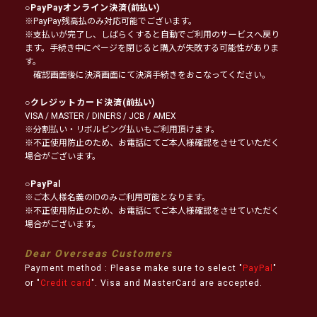
○
PayPayオンライン決済
(前払い)
※PayPay残高払のみ対応可能でございます。
※支払いが完了し、しばらくすると自動でご利用のサービスへ戻り
ます。手続き中にページを閉じると購入が失敗する可能性がありま
す。
確認画面後に決済画面にて決済手続きをおこなってください。
○
クレジットカード決済
(前払い)
VISA / MASTER / DINERS / JCB / AMEX
※分割払い・リボルビング払いもご利用頂けます。
※不正使用防止のため、お電話にてご本人様確認をさせていただく
場合がございます。
○
PayPal
※ご本人様名義のIDのみご利用可能となります。
※不正使用防止のため、お電話にてご本人様確認をさせていただく
場合がございます。
Dear Overseas Customers
Payment method : Please make sure to select "
PayPal
"
or "
Credit card
". Visa and MasterCard are accepted.