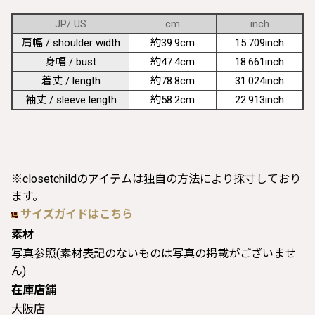
JP/ US
cm
inch
肩幅 / shoulder width
約39.9cm
15.709inch
身幅 / bust
約47.4cm
18.661inch
着丈 / length
約78.8cm
31.024inch
袖丈 / sleeve length
約58.2cm
22.913inch
※closetchildのアイテムは独自の方法により採寸しており
ます。
サイズガイドはこちら
素材
写真参照(素材表記のないものは写真の掲載がございませ
ん)
在庫店舗
大阪店