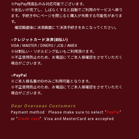
※PayPay残高払のみ対応可能でございます。
※支払いが完了し、しばらくすると自動でご利用のサービスへ戻り
ます。手続き中にページを閉じると購入が失敗する可能性がありま
す。
確認画面後に決済画面にて決済手続きをおこなってください。
○
クレジットカード決済
(前払い)
VISA / MASTER / DINERS / JCB / AMEX
※分割払い・リボルビング払いもご利用頂けます。
※不正使用防止のため、お電話にてご本人様確認をさせていただく
場合がございます。
○
PayPal
※ご本人様名義のIDのみご利用可能となります。
※不正使用防止のため、お電話にてご本人様確認をさせていただく
場合がございます。
Dear Overseas Customers
Payment method : Please make sure to select "
PayPal
"
or "
Credit card
". Visa and MasterCard are accepted.