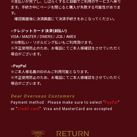
※支払いが完了し、しばらくすると自動でご利用のサービスへ戻り
ます。手続き中にページを閉じると購入が失敗する可能性がありま
す。
確認画面後に決済画面にて決済手続きをおこなってください。
○
クレジットカード決済
(前払い)
VISA / MASTER / DINERS / JCB / AMEX
※分割払い・リボルビング払いもご利用頂けます。
※不正使用防止のため、お電話にてご本人様確認をさせていただく
場合がございます。
○
PayPal
※ご本人様名義のIDのみご利用可能となります。
※不正使用防止のため、お電話にてご本人様確認をさせていただく
場合がございます。
Dear Overseas Customers
Payment method : Please make sure to select "
PayPal
"
or "
Credit card
". Visa and MasterCard are accepted.