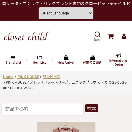
ロリータ・ゴシック・パンクブランド専門のクローゼットチャイルド
Search
International
Brand List
Item List
New Arrival
買取のご案内
Order
Home
>
PINK HOUSE
>
ワンピース
>
PINK HOUSE / ストライプノースリーブチュニックブラウス アカ O-26-05-26-
087-LO-OP-OW-OS
検索