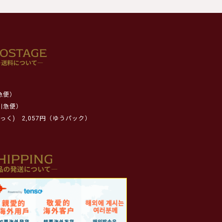
急便）
川急便）
っく)
2,057円（ゆうパック）