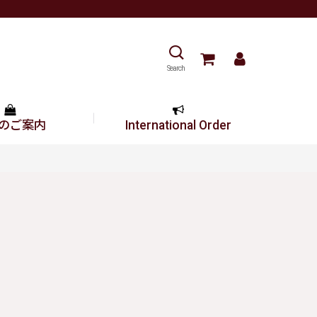
Search
のご案内
International Order