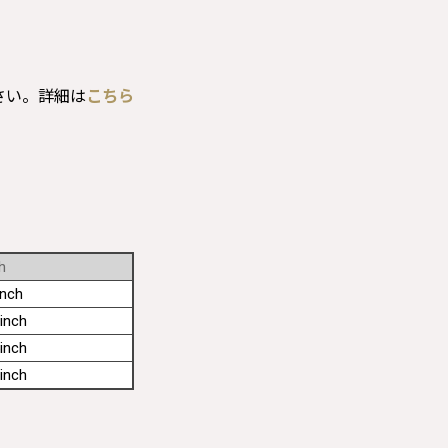
さい。詳細は
こちら
h
inch
inch
inch
inch