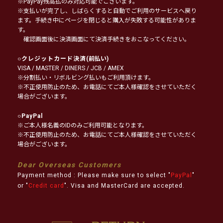
※PayPay残高払のみ対応可能でございます。
※支払いが完了し、しばらくすると自動でご利用のサービスへ戻り
ます。手続き中にページを閉じると購入が失敗する可能性がありま
す。
確認画面後に決済画面にて決済手続きをおこなってください。
○
クレジットカード決済
(前払い)
VISA / MASTER / DINERS / JCB / AMEX
※分割払い・リボルビング払いもご利用頂けます。
※不正使用防止のため、お電話にてご本人様確認をさせていただく
場合がございます。
○
PayPal
※ご本人様名義のIDのみご利用可能となります。
※不正使用防止のため、お電話にてご本人様確認をさせていただく
場合がございます。
Dear Overseas Customers
Payment method : Please make sure to select "
PayPal
"
or "
Credit card
". Visa and MasterCard are accepted.