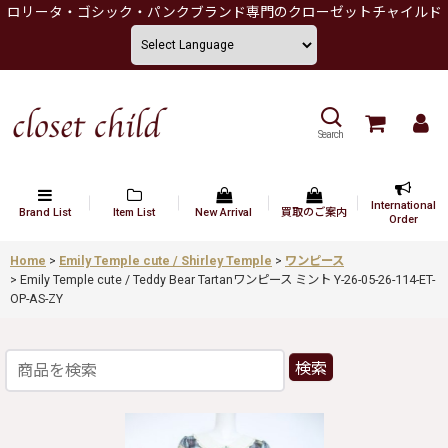
ロリータ・ゴシック・パンクブランド専門のクローゼットチャイルド
Search
International
Brand List
Item List
New Arrival
買取のご案内
Order
Home
>
Emily Temple cute / Shirley Temple
>
ワンピース
>
Emily Temple cute / Teddy Bear Tartanワンピース ミント Y-26-05-26-114-ET-
OP-AS-ZY
検索