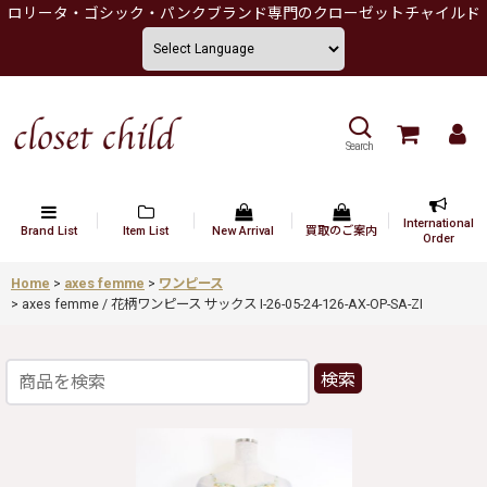
ロリータ・ゴシック・パンクブランド専門のクローゼットチャイルド
Search
International
Brand List
Item List
New Arrival
買取のご案内
Order
Home
>
axes femme
>
ワンピース
>
axes femme / 花柄ワンピース サックス I-26-05-24-126-AX-OP-SA-ZI
検索