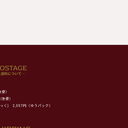
急便）
川急便）
っく)
2,057円（ゆうパック）