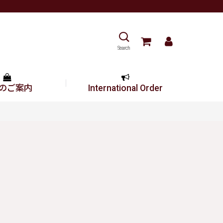
Search
のご案内
International Order