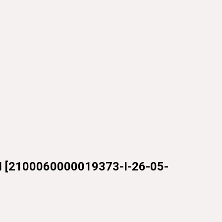
I
[
2100060000019373-I-26-05-