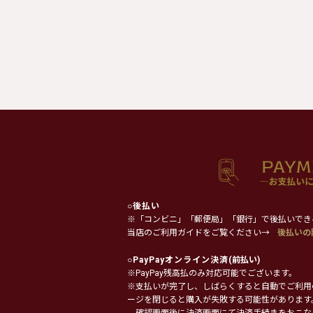
○
後払い
※「コンビニ」「郵便局」「銀行」で後払いでき
当店のご利用ガイドをご覧ください→
後払いの
○
PayPayオンライン決済
(前払い)
※PayPay残高払のみ対応可能でございます。
※支払いが完了し、しばらくすると自動でご利用
ージを閉じると購入が失敗する可能性があります
確認画面後に決済画面にて決済手続きをおこな