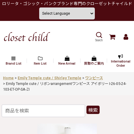
ロリータ・ゴシック・パンクブランド専門のクローゼットチャイルド
Search
International
Brand List
Item List
New Arrival
買取のご案内
Order
Home
>
Emily Temple cute / Shirley Temple
>
ワンピース
>
Emily Temple cute / リボンarrangementワンピース アイボリー I-26-05-24-
103-ET-OP-SA-ZI
検索