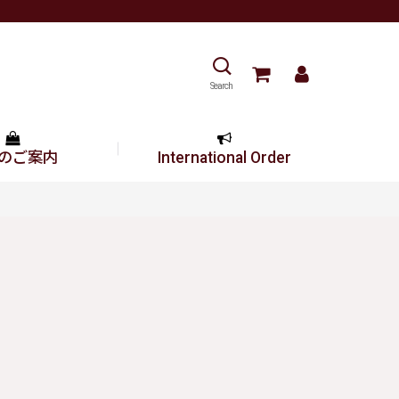
Search
のご案内
International Order