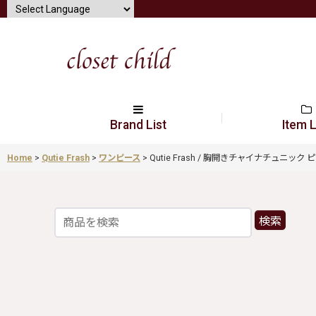
Brand List
Item L
Home
>
Qutie Frash
>
ワンピース
>
Qutie Frash / 胸開きチャイナチュニック ピンク
検索