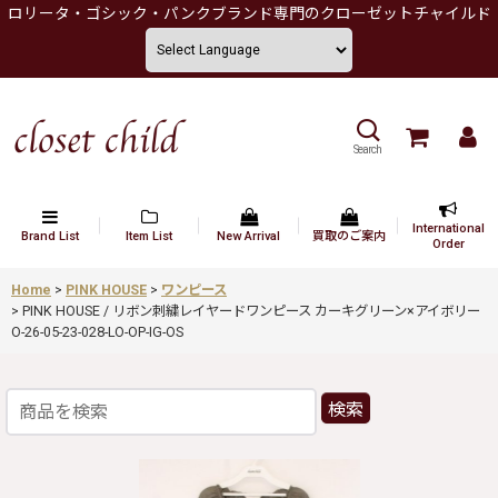
ロリータ・ゴシック・パンクブランド専門のクローゼットチャイルド
Search
International
Brand List
Item List
New Arrival
買取のご案内
Order
Home
>
PINK HOUSE
>
ワンピース
>
PINK HOUSE / リボン刺繍レイヤードワンピース カーキグリーン×アイボリー
O-26-05-23-028-LO-OP-IG-OS
検索