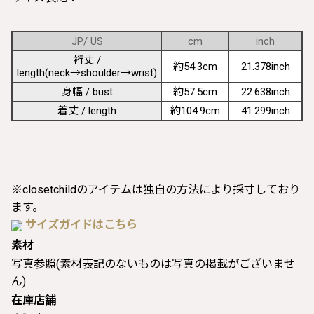
JP/ US
cm
inch
裄丈 /
約54.3cm
21.378inch
length(neck→shoulder→wrist)
身幅 / bust
約57.5cm
22.638inch
着丈 / length
約104.9cm
41.299inch
※closetchildのアイテムは独自の方法により採寸しており
ます。
サイズガイドはこちら
素材
写真参照(素材表記のないものは写真の掲載がございませ
ん)
在庫店舗