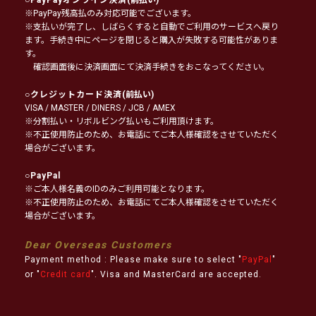
※PayPay残高払のみ対応可能でございます。
※支払いが完了し、しばらくすると自動でご利用のサービスへ戻り
ます。手続き中にページを閉じると購入が失敗する可能性がありま
す。
確認画面後に決済画面にて決済手続きをおこなってください。
○
クレジットカード決済
(前払い)
VISA / MASTER / DINERS / JCB / AMEX
※分割払い・リボルビング払いもご利用頂けます。
※不正使用防止のため、お電話にてご本人様確認をさせていただく
場合がございます。
○
PayPal
※ご本人様名義のIDのみご利用可能となります。
※不正使用防止のため、お電話にてご本人様確認をさせていただく
場合がございます。
Dear Overseas Customers
Payment method : Please make sure to select "
PayPal
"
or "
Credit card
". Visa and MasterCard are accepted.