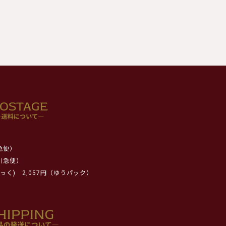
急便）
川急便）
っく)
2,057円（ゆうパック）