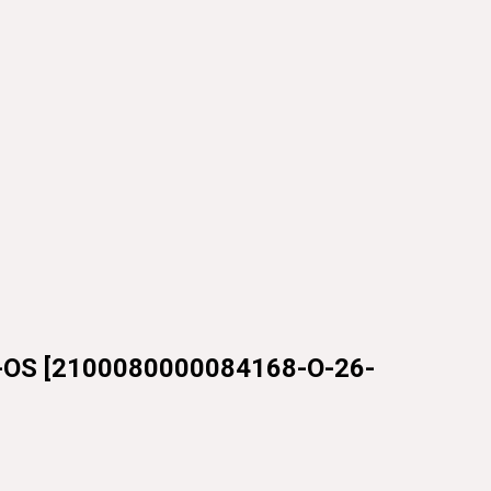
-OS
[
2100080000084168-O-26-