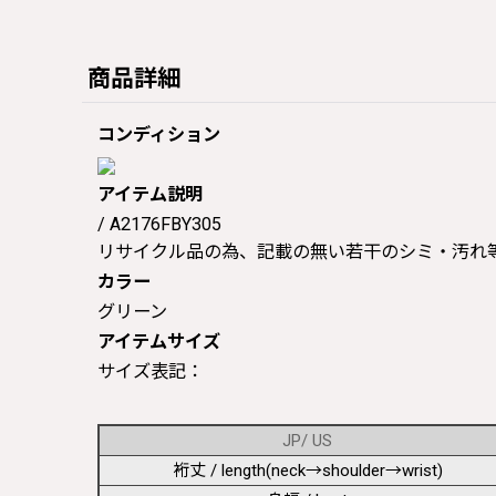
商品詳細
コンディション
アイテム説明
/ A2176FBY305
リサイクル品の為、記載の無い若干のシミ・汚れ
カラー
グリーン
アイテムサイズ
サイズ表記：
JP/ US
裄丈 / length(neck→shoulder→wrist)