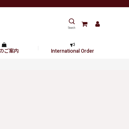
Search
のご案内
International Order